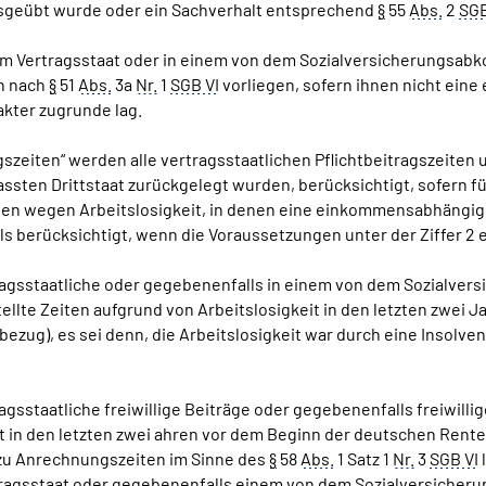
usgeübt wurde oder ein Sachverhalt entsprechend
§
55
Abs.
2
SGB
einem Vertragsstaat oder in einem von dem Sozialversicherungsab
en nach
§
51
Abs.
3a
Nr.
1
SGB VI
vorliegen, sofern ihnen nicht ein
akter zugrunde lag.
gszeiten“ werden alle vertragsstaatlichen Pflichtbeitragszeiten u
en Drittstaat zurückgelegt wurden, berücksichtigt, sofern für s
ten wegen Arbeitslosigkeit, in denen eine einkommensabhängige
erücksichtigt, wenn die Voraussetzungen unter der Ziffer 2 er
tragsstaatliche oder gegebenenfalls in einem von dem Sozialve
tellte Zeiten aufgrund von Arbeitslosigkeit in den letzten zwei
ug), es sei denn, die Arbeitslosigkeit war durch eine Insolve
agsstaatliche freiwillige Beiträge oder gegebenenfalls freiwill
in den letzten zwei ahren vor dem Beginn der deutschen Rente,
 zu Anrechnungszeiten im Sinne des
§
58
Abs.
1 Satz 1
Nr.
3
SGB VI
rtragsstaat oder gegebenenfalls einem von dem Sozialversicher