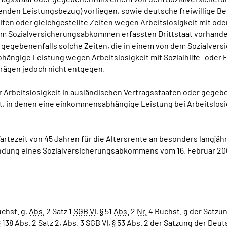
nden Leistungsbezug) vorliegen, sowie deutsche freiwillige Bei
iten oder gleichgestellte Zeiten wegen Arbeitslosigkeit mit o
em Sozialversicherungsabkommen erfassten Drittstaat vorhande
er gegebenenfalls solche Zeiten, die in einem von dem Sozialve
ängige Leistung wegen Arbeitslosigkeit mit Sozialhilfe- oder
trägen jedoch nicht entgegen.
der Arbeitslosigkeit in ausländischen Vertragsstaaten oder gege
 in denen eine einkommensabhängige Leistung bei Arbeitslosigk
artezeit von 45 Jahren für die Altersrente an besonders langjäh
dung eines Sozialversicherungsabkommens vom 16. Februar 2009,
chst. g,
Abs.
2 Satz 1
SGB VI
,
§
51
Abs.
2
Nr.
4 Buchst. g der Satzu
§
138
Abs.
2 Satz 2,
Abs.
3
SGB VI
,
§
53
Abs.
2 der Satzung der Deu