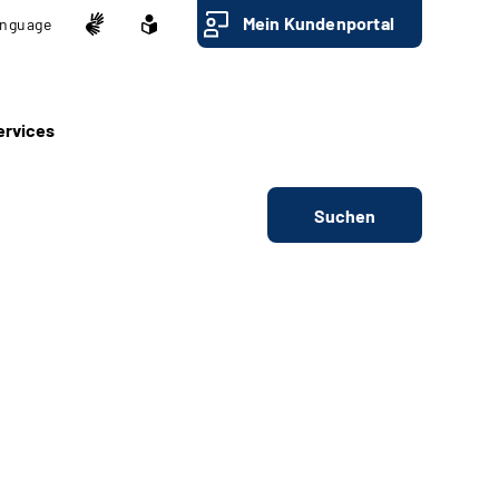
Mein Kundenportal
nguage
ervices
Suchen