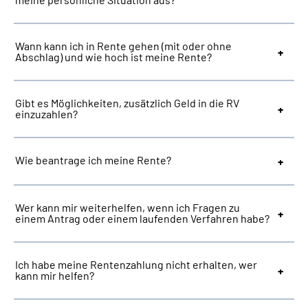
Suche
Wann kann ich in Rente gehen (mit oder ohne
Abschlag) und wie hoch ist meine Rente?
Language
Gibt es Möglichkeiten, zusätzlich Geld in die RV
Inhalte in Gebärdensprache (DGS)
einzuzahlen?
Leichte Sprache
Wie beantrage ich meine Rente?
Mein Kundenportal
Wer kann mir weiterhelfen, wenn ich Fragen zu
einem Antrag oder einem laufenden Verfahren habe?
Ich habe meine Rentenzahlung nicht erhalten, wer
kann mir helfen?