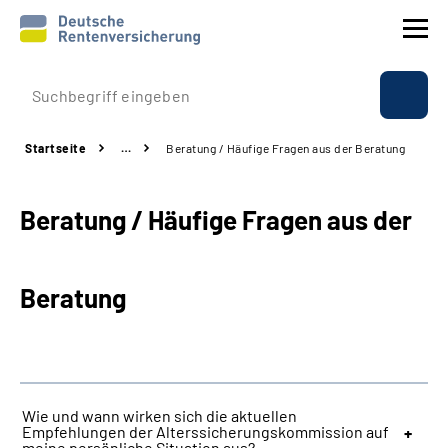
Prävention
Startseite
…
Beratung / Häufige Fragen aus der Beratung
Reha
Beratung / Häufige Fragen aus der
Rente
Beratung & Kontakt
Beratung
Experten
Über uns & Presse
Wie und wann wirken sich die aktuellen
Empfehlungen der Alterssicherungskommission auf
Online-Services
meine persönliche Situation aus?