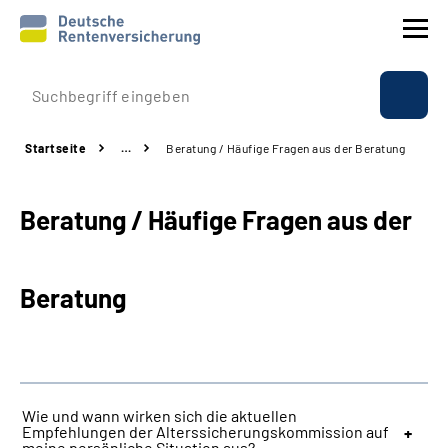
Prävention
Startseite
…
Beratung / Häufige Fragen aus der Beratung
Reha
Beratung / Häufige Fragen aus der
Rente
Beratung & Kontakt
Beratung
Experten
Über uns & Presse
Wie und wann wirken sich die aktuellen
Empfehlungen der Alterssicherungskommission auf
Online-Services
meine persönliche Situation aus?