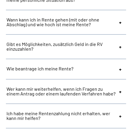
Suche
Wann kann ich in Rente gehen (mit oder ohne
Abschlag) und wie hoch ist meine Rente?
Language
Gibt es Möglichkeiten, zusätzlich Geld in die RV
Inhalte in Gebärdensprache (DGS)
einzuzahlen?
Leichte Sprache
Wie beantrage ich meine Rente?
Mein Kundenportal
Wer kann mir weiterhelfen, wenn ich Fragen zu
einem Antrag oder einem laufenden Verfahren habe?
Ich habe meine Rentenzahlung nicht erhalten, wer
kann mir helfen?