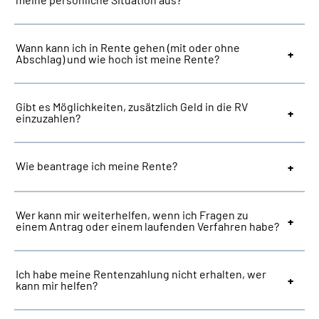
Suche
Wann kann ich in Rente gehen (mit oder ohne
Abschlag) und wie hoch ist meine Rente?
Language
Gibt es Möglichkeiten, zusätzlich Geld in die RV
Inhalte in Gebärdensprache (DGS)
einzuzahlen?
Leichte Sprache
Wie beantrage ich meine Rente?
Mein Kundenportal
Wer kann mir weiterhelfen, wenn ich Fragen zu
einem Antrag oder einem laufenden Verfahren habe?
Ich habe meine Rentenzahlung nicht erhalten, wer
kann mir helfen?