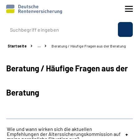
Prävention
Startseite
…
Beratung / Häufige Fragen aus der Beratung
Reha
Beratung / Häufige Fragen aus der
Rente
Beratung & Kontakt
Beratung
Experten
Über uns & Presse
Wie und wann wirken sich die aktuellen
Empfehlungen der Alterssicherungskommission auf
Online-Services
meine persönliche Situation aus?