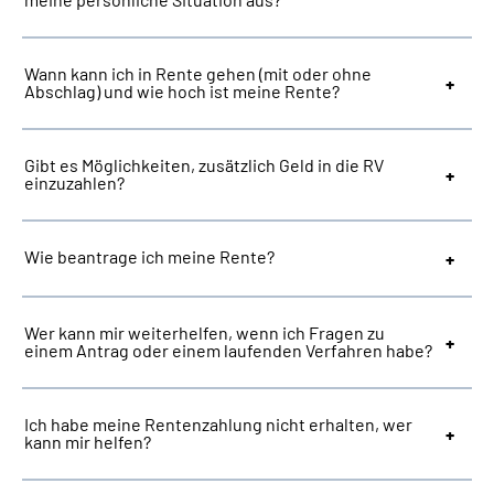
Suche
Wann kann ich in Rente gehen (mit oder ohne
Abschlag) und wie hoch ist meine Rente?
Language
Gibt es Möglichkeiten, zusätzlich Geld in die RV
Inhalte in Gebärdensprache (DGS)
einzuzahlen?
Leichte Sprache
Wie beantrage ich meine Rente?
Mein Kundenportal
Wer kann mir weiterhelfen, wenn ich Fragen zu
einem Antrag oder einem laufenden Verfahren habe?
Ich habe meine Rentenzahlung nicht erhalten, wer
kann mir helfen?