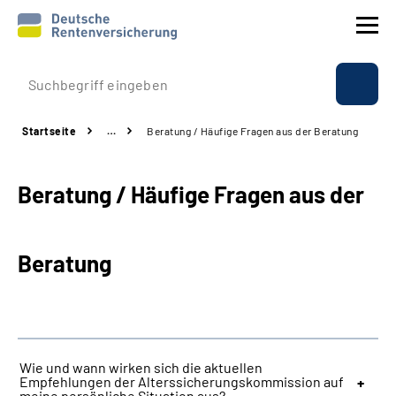
Prävention
Startseite
…
Beratung / Häufige Fragen aus der Beratung
Reha
Beratung / Häufige Fragen aus der
Rente
Beratung & Kontakt
Beratung
Experten
Über uns & Presse
Wie und wann wirken sich die aktuellen
Empfehlungen der Alterssicherungskommission auf
Online-Services
meine persönliche Situation aus?