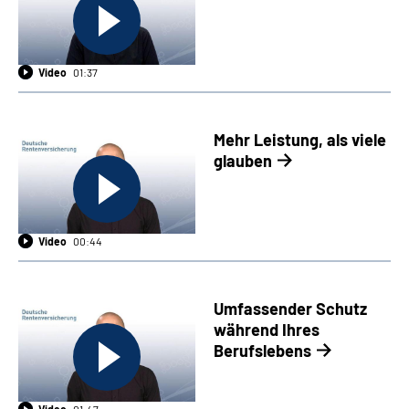
Suche
Video
01:37
Language
Mehr Leistung, als viele
Inhalte in Gebärdensprache (DGS)
glauben
Leichte Sprache
Video
00:44
Mein Kundenportal
Umfassender Schutz
während Ihres
Berufslebens
Video
01:47