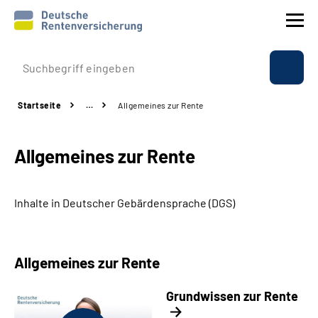
Prävention
Startseite
…
Allgemeines zur Rente
Reha
Allgemeines zur Rente
Rente
Beratung & Kontakt
Inhalte in Deutscher Gebärdensprache (DGS)
Experten
Allgemeines zur Rente
Über uns & Presse
Grundwissen zur Rente
Online-Services