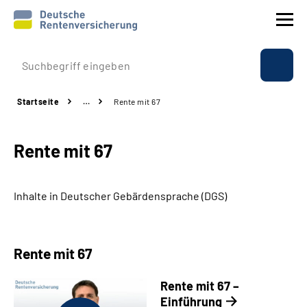
Prävention
Startseite
…
Rente mit 67
Reha
Rente mit 67
Rente
Beratung & Kontakt
Inhalte in Deutscher Gebärdensprache (DGS)
Experten
Rente mit 67
Über uns & Presse
Rente mit 67 –
Einführung
Online-Services