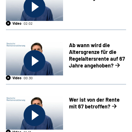
Suche
Video
02:02
Language
Ab wann wird die
Inhalte in Gebärdensprache (DGS)
Altersgrenze für die
Regelaltersrente auf 67
Leichte Sprache
Jahre angehoben?
Video
00:30
Mein Kundenportal
Wer ist von der Rente
mit 67 betroffen?
Video
01:13