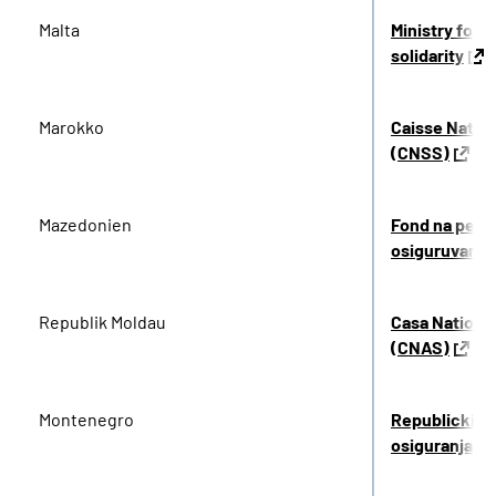
Malta
Ministry for t
solidarity
Marokko
Caisse Nation
(CNSS)
Mazedonien
Fond na penzi
osiguruvanj
Republik Moldau
Casa National
(CNAS)
Montenegro
Republicki fo
osiguranja C