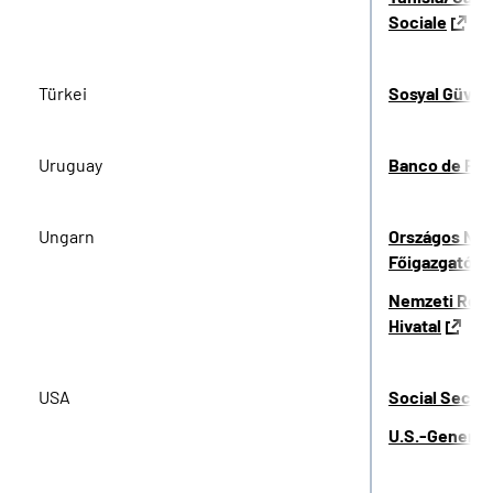
Sociale
Türkei
Sosyal Güven
Uruguay
Banco de Pre
Ungarn
Országos Nyug
Főigazgatósá
Nemzeti Rehab
Hivatal
USA
Social Securi
U.S.-General