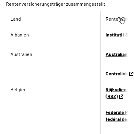
Rentenversicherungsträger zusammengestellt.
Land
Rentenversi
Albanien
Instituti i S
Australien
Australian G
Centrelink
Belgien
Riijksdienst 
(RSZ)
Federale Pen
fédéral des 