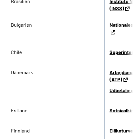
Brasilien
Instituto Nac
(INSS)
Bulgarien
Nationales Ve
Chile
Superintende
Dänemark
Arbejdsmarke
(ATP)
Udbetaling 
Estland
Sotsiaalkind
Finnland
Eläketurvake