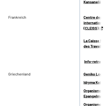
Kansaneläkel
Frankreich
Centre des l
international
(CLEISS)
La Caisse Nat
des Travaille
Info-retraite
Griechenland
Geniko Logist
Idryma Koino
Organismos A
Epangelmati
Organismos G