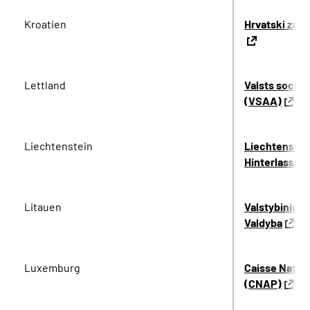
Kroatien
Hrvatski zavo
Lettland
Valsts social
(VSAA)
Liechtenstein
Liechtenstei
Hinterlassen
Litauen
Valstybinio S
Valdyba
Luxemburg
Caisse Natio
(CNAP)