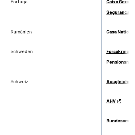
Portugal
Caixa Geral 
Seguranca So
Rumänien
Casa National
Schweden
Försäkringsk
Pensionsmyn
Schweiz
Ausgleichska
AHV
Bundesamt fü