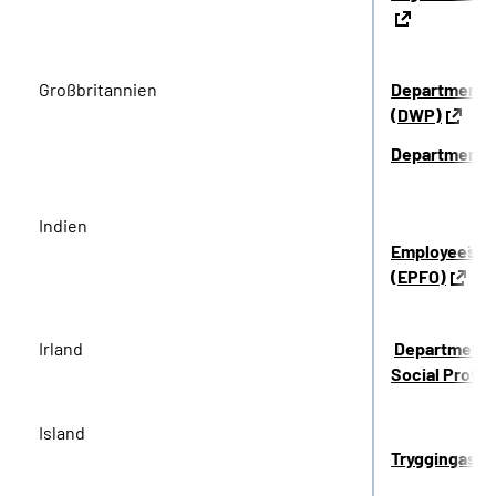
Großbritannien
Department f
(DWP)
Department 
Indien
Employee´s P
(EPFO)
Irland
Department o
Social Protec
Island
Tryggingastof