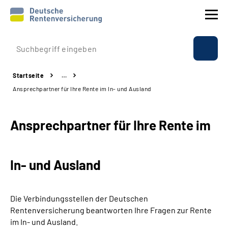
Prävention
Startseite
…
Reha
Ansprechpartner für Ihre Rente im In- und Ausland
Rente
Ansprechpartner für Ihre Rente im
Beratung & Kontakt
In- und Ausland
Experten
Über uns & Presse
Die Verbindungsstellen der Deutschen
Rentenversicherung beantworten Ihre Fragen zur Rente
im In- und Ausland.
Online-Services