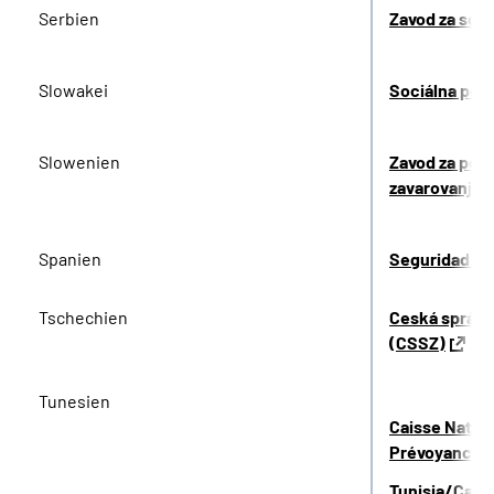
Serbien
Zavod za soci
Slowakei
Sociálna pois
Slowenien
Zavod za poko
zavarovanje (
Spanien
Seguridad So
Tschechien
Ceská správa
(CSSZ)
Tunesien
Caisse Nation
Prévoyance 
Tunisia/Caiss