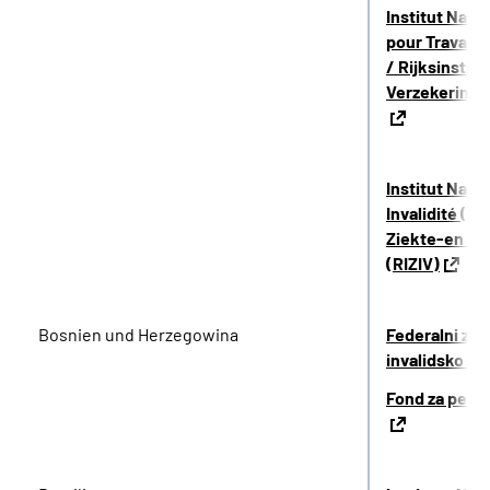
Institut Nati
pour Travaill
/ Rijksinstit
Verzekeringe
Institut Nati
Invalidité (IN
Ziekte-en Inv
(RIZIV)
Bosnien und Herzegowina
Federalni zav
invalidsko os
Fond za penzi