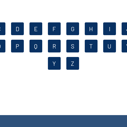
C
D
E
F
G
H
I
O
P
Q
R
S
T
U
Y
Z