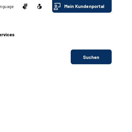
Mein Kundenportal
nguage
ervices
Suchen