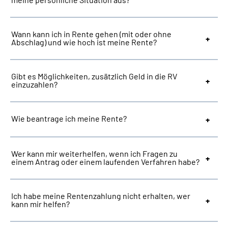
Suche
Wann kann ich in Rente gehen (mit oder ohne
Abschlag) und wie hoch ist meine Rente?
Language
Gibt es Möglichkeiten, zusätzlich Geld in die RV
Inhalte in Gebärdensprache (DGS)
einzuzahlen?
Leichte Sprache
Wie beantrage ich meine Rente?
Mein Kundenportal
Wer kann mir weiterhelfen, wenn ich Fragen zu
einem Antrag oder einem laufenden Verfahren habe?
Ich habe meine Rentenzahlung nicht erhalten, wer
kann mir helfen?