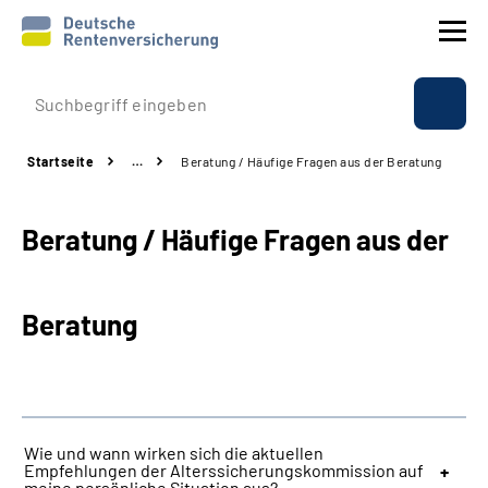
Prävention
Startseite
…
Beratung / Häufige Fragen aus der Beratung
Reha
Beratung / Häufige Fragen aus der
Rente
Beratung & Kontakt
Beratung
Experten
Über uns & Presse
Wie und wann wirken sich die aktuellen
Empfehlungen der Alterssicherungskommission auf
Online-Services
meine persönliche Situation aus?