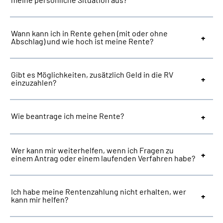
Suche
Wann kann ich in Rente gehen (mit oder ohne
Abschlag) und wie hoch ist meine Rente?
Language
Gibt es Möglichkeiten, zusätzlich Geld in die RV
Inhalte in Gebärdensprache (DGS)
einzuzahlen?
Leichte Sprache
Wie beantrage ich meine Rente?
Mein Kundenportal
Wer kann mir weiterhelfen, wenn ich Fragen zu
einem Antrag oder einem laufenden Verfahren habe?
Ich habe meine Rentenzahlung nicht erhalten, wer
kann mir helfen?