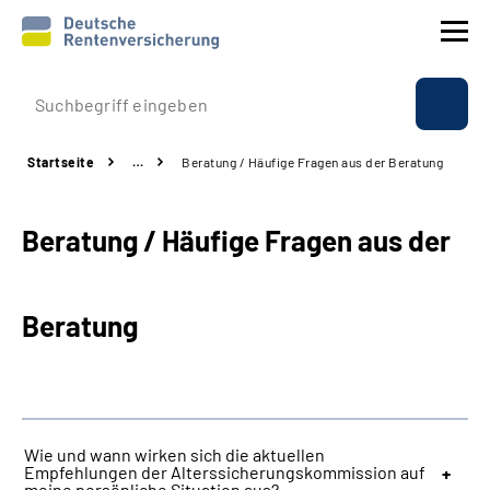
Prävention
Startseite
…
Beratung / Häufige Fragen aus der Beratung
Reha
Beratung / Häufige Fragen aus der
Rente
Beratung & Kontakt
Beratung
Experten
Über uns & Presse
Wie und wann wirken sich die aktuellen
Empfehlungen der Alterssicherungskommission auf
Online-Services
meine persönliche Situation aus?