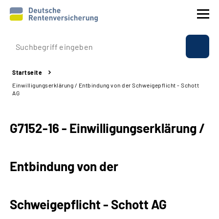
Prävention
Startseite
Reha
Einwilligungserklärung / Entbindung von der Schweigepflicht - Schott
AG
Rente
G7152-16 - Einwilligungserklärung /
Beratung & Kontakt
Experten
Entbindung von der
Über uns & Presse
Schweigepflicht - Schott AG
Online-Services