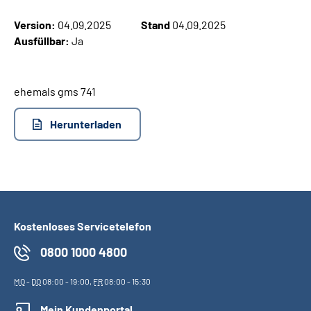
Version:
04.09.2025
Stand
04.09.2025
Suche
Ausfüllbar:
Ja
Language
ehemals gms 741
Inhalte in Gebärdensprache (DGS)
Herunterladen
Leichte Sprache
Mein Kundenportal
Kostenloses Servicetelefon
0800 1000 4800
MO
-
DO
08:00 - 19:00,
FR
08:00 - 15:30
Mein Kundenportal