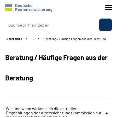
Prävention
Startseite
…
Beratung / Häufige Fragen aus der Beratung
Reha
Beratung / Häufige Fragen aus der
Rente
Beratung & Kontakt
Beratung
Experten
Über uns & Presse
Wie und wann wirken sich die aktuellen
Empfehlungen der Alterssicherungskommission auf
Online-Services
meine persönliche Situation aus?