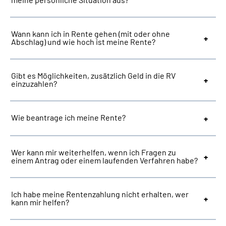
Suche
Wann kann ich in Rente gehen (mit oder ohne
Abschlag) und wie hoch ist meine Rente?
Language
Gibt es Möglichkeiten, zusätzlich Geld in die RV
Inhalte in Gebärdensprache (DGS)
einzuzahlen?
Leichte Sprache
Wie beantrage ich meine Rente?
Mein Kundenportal
Wer kann mir weiterhelfen, wenn ich Fragen zu
einem Antrag oder einem laufenden Verfahren habe?
Ich habe meine Rentenzahlung nicht erhalten, wer
kann mir helfen?