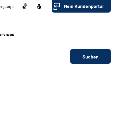
Mein Kundenportal
nguage
ervices
Suchen