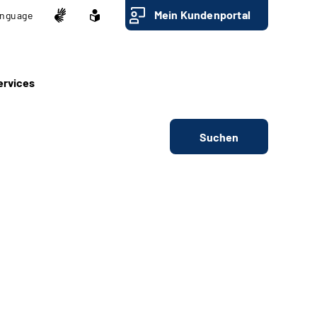
Mein Kundenportal
nguage
ervices
Suchen