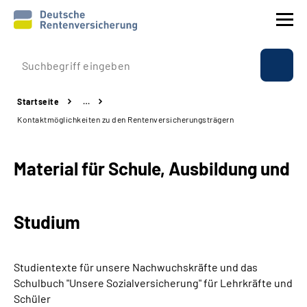
Prävention
Startseite
…
Reha
Kontaktmöglichkeiten zu den Rentenversicherungsträgern
Rente
Material für Schule, Ausbildung und
Beratung & Kontakt
Studium
Experten
Über uns & Presse
Studientexte für unsere Nachwuchskräfte und das
Schulbuch "Unsere Sozialversicherung" für Lehrkräfte und
Schüler
Online-Services