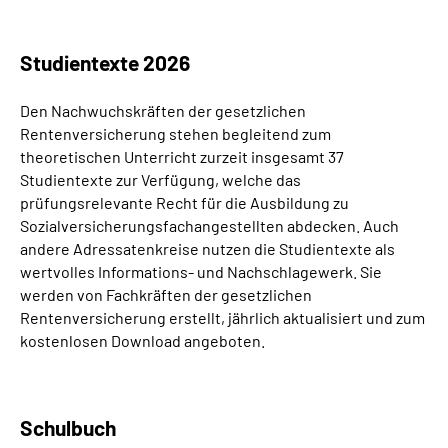
Suche
Studientexte 2026
Language
Den Nachwuchskräften der gesetzlichen
Rentenversicherung stehen begleitend zum
Inhalte in Gebärdensprache (DGS)
theoretischen Unterricht zurzeit insgesamt 37
Studientexte zur Verfügung, welche das
prüfungsrelevante Recht für die Ausbildung zu
Leichte Sprache
Sozialversicherungsfachangestellten abdecken. Auch
andere Adressatenkreise nutzen die Studientexte als
wertvolles Informations- und Nachschlagewerk. Sie
werden von Fachkräften der gesetzlichen
Mein Kundenportal
Rentenversicherung erstellt, jährlich aktualisiert und zum
kostenlosen Download angeboten.
Schulbuch