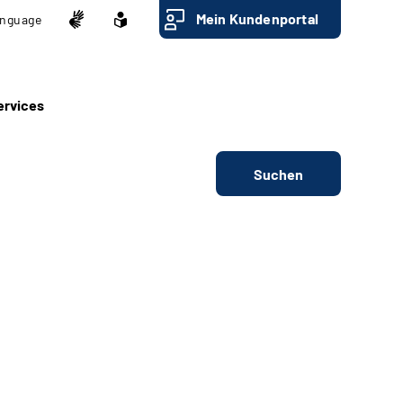
Mein Kundenportal
nguage
ervices
Suchen