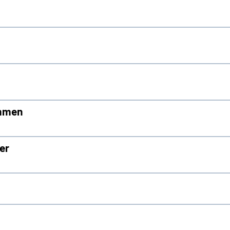
ommen
er