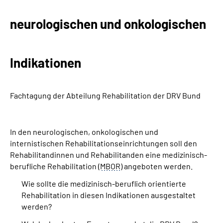
neurologischen und onkologischen
Suche
Language
Indikationen
Inhalte in Gebärdensprache (DGS)
Fachtagung der Abteilung Rehabilitation der DRV Bund
Leichte Sprache
In den neurologischen, onkologischen und
internistischen Rehabilitationseinrichtungen soll den
Mein Kundenportal
Rehabilitandinnen und Rehabilitanden eine medizinisch-
berufliche Rehabilitation (
MBOR
) angeboten werden.
Wie sollte die medizinisch-beruflich orientierte
Rehabilitation in diesen Indikationen ausgestaltet
werden?