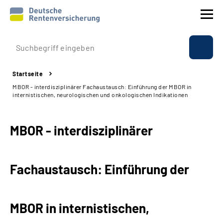
Prävention
Startseite
Reha
MBOR - interdisziplinärer Fachaustausch: Einführung der MBOR in
internistischen, neurologischen und onkologischen Indikationen
Rente
MBOR - interdisziplinärer
Beratung & Kontakt
Experten
Fachaustausch: Einführung der
Über uns & Presse
MBOR in internistischen,
Online-Services