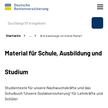
Prävention
Startseite
…
Wie beantrage ich meine Rente?
Reha
Material für Schule, Ausbildung und
Rente
Beratung & Kontakt
Studium
Experten
Studientexte für unsere Nachwuchskräfte und das
Über uns & Presse
Schulbuch "Unsere Sozialversicherung" für Lehrkräfte und
Schüler
Online-Services