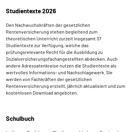
Studientexte 2026
Suche
Den Nachwuchskräften der gesetzlichen
Language
Rentenversicherung stehen begleitend zum
theoretischen Unterricht zurzeit insgesamt 37
Studientexte zur Verfügung, welche das
Inhalte in Gebärdensprache (DGS)
prüfungsrelevante Recht für die Ausbildung zu
Sozialversicherungsfachangestellten abdecken. Auch
Leichte Sprache
andere Adressatenkreise nutzen die Studientexte als
wertvolles Informations- und Nachschlagewerk. Sie
werden von Fachkräften der gesetzlichen
Rentenversicherung erstellt, jährlich aktualisiert und zum
Mein Kundenportal
kostenlosen Download angeboten.
Schulbuch