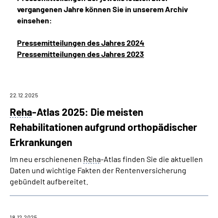
vergangenen Jahre können Sie in unserem Archiv
einsehen:
Suche
Pressemitteilungen des Jahres 2024
Language
Pressemitteilungen des Jahres 2023
Inhalte in Gebärdensprache (DGS)
22.12.2025
Leichte Sprache
Reha
-Atlas 2025: Die meisten
Rehabilitationen aufgrund orthopädischer
Erkrankungen
Mein Kundenportal
Im neu erschienenen
Reha
-Atlas finden Sie die aktuellen
Daten und wichtige Fakten der Rentenversicherung
gebündelt aufbereitet.
18.12.2025