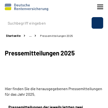
Prävention
Startseite
…
Pressemitteilungen 2025
Reha
Pressemitteilungen 2025
Rente
Beratung & Kontakt
Experten
Hier finden Sie die herausgegebenen Pressemitteilungen
Über uns & Presse
für das Jahr 2025.
Online-Services
Pressemitteilungen der jeweils letzten zwei